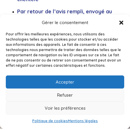
Par retour de l’avis rempli, envoyé au
service.
Gérer le consentement
Via le formulaire ci-dessus
Pour offrir les meilleures expériences, nous utilisons des
technologies telles que les cookies pour stocker et/ou accéder
aux informations des appareils. Le fait de consentir à ces
technologies nous permettra de traiter des données telles que le
comportement de navigation ou les ID uniques sur ce site. Le fait
de ne pas consentir ou de retirer son consentement peut avoir un
effet négatif sur certaines caractéristiques et fonctions.
Accepter
Entretien et bon
Refuser
état du compteur
Voir les préférences
Votre compteur est la propriété du
Politique de cookies
Mentions légales
service public de l’eau. Il doit rester