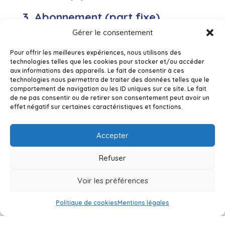
3. Abonnement (part fixe)
Gérer le consentement
L’abonnement correspond aux frais fixes nécessaires
à l’entretien du réseau, à la gestion administrative et
Pour offrir les meilleures expériences, nous utilisons des
aux services associés (relevés, facturation,
technologies telles que les cookies pour stocker et/ou accéder
maintenance du compteur). Il est défini en fonction
aux informations des appareils. Le fait de consentir à ces
technologies nous permettra de traiter des données telles que le
du diamètre de votre compteur et reste identique
comportement de navigation ou les ID uniques sur ce site. Le fait
d’une facture à l’autre.
de ne pas consentir ou de retirer son consentement peut avoir un
effet négatif sur certaines caractéristiques et fonctions.
4. Consommation (part variable)
Cette rubrique reflète votre consommation réelle. La
Accepter
quantité d’eau consommée est multipliée par le tarif
en vigueur au mètre cube, déterminé par le SVC et les
Refuser
autorités compétentes.
Voir les préférences
5. Redevances et taxes
Politique de cookies
Mentions légales
Plusieurs contributions sont incluses dans votre
facture pour garantir le financement durable du