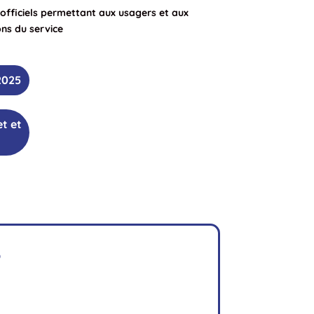
fficiels permettant aux usagers et aux
ons du service
2025
t et
?