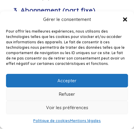
3. Abonnement (part fixe)
Gérer le consentement
L’abonnement correspond aux frais fixes nécessaires
à l’entretien du réseau, à la gestion administrative et
Pour offrir les meilleures expériences, nous utilisons des
aux services associés (relevés, facturation,
technologies telles que les cookies pour stocker et/ou accéder
maintenance du compteur). Il est défini en fonction
aux informations des appareils. Le fait de consentir à ces
technologies nous permettra de traiter des données telles que le
du diamètre de votre compteur et reste identique
comportement de navigation ou les ID uniques sur ce site. Le fait
d’une facture à l’autre.
de ne pas consentir ou de retirer son consentement peut avoir un
effet négatif sur certaines caractéristiques et fonctions.
4. Consommation (part variable)
Cette rubrique reflète votre consommation réelle. La
Accepter
quantité d’eau consommée est multipliée par le tarif
en vigueur au mètre cube, déterminé par le SVC et les
Refuser
autorités compétentes.
Voir les préférences
5. Redevances et taxes
Politique de cookies
Mentions légales
Plusieurs contributions sont incluses dans votre
facture pour garantir le financement durable du